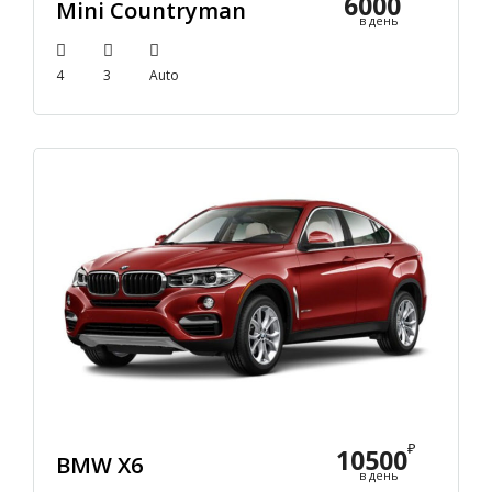
6000
Mini Countryman
в день
4
3
Auto
₽
10500
BMW X6
в день