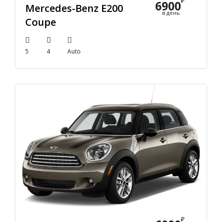
₽
6900
Mercedes-Benz E200
в день
Coupe
5
4
Auto
₽