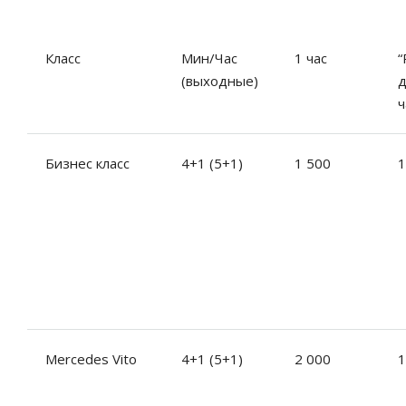
Класс
Мин/Час
1 час
“
(выходные)
д
ч
Бизнес класс
4+1 (5+1)
1 500
1
Mercedes Vito
4+1 (5+1)
2 000
1