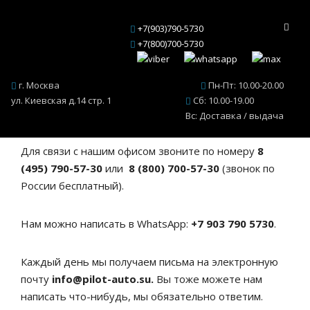
+7(903)790-5730
+7(800)700-5730
Условия аренды автомобиля
Если вы не нашли на этой странице ответ на свой
г. Москва
Пн-Пт: 10.00-20.00
вопрос, напишите нам или позвоните, мы с
ул. Киевская д.14 стр. 1
Сб: 10.00-19.00
удовольствием ответим на все ваши вопросы.
Вс: Доставка / выдача
Для связи с нашим офисом звоните по номеру
8
(495) 790-57-30
или
8 (800) 700-57-30
(звонок по
России бесплатный).
Нам можно написать в WhatsApp:
+7 903 790 5730
.
Каждый день мы получаем письма на электронную
почту
info@pilot-auto.su.
Вы тоже можете нам
написать что-нибудь, мы обязательно ответим.