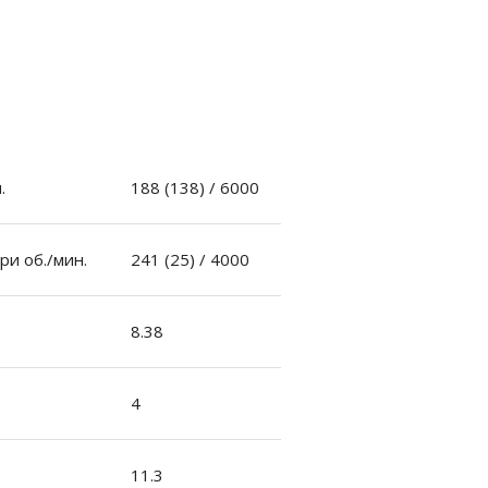
.
188 (138) / 6000
ри об./мин.
241 (25) / 4000
8.38
4
11.3