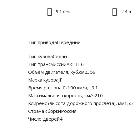
9.1 сек
2.4 л
Тип приводаПередний
Тип кузоваСедан
Тип трансмиссииАКПП 6
Объем двигателя, куб.см2359
Марка кузоваJF
Время разгона 0-100 км/ч, с9.1
Максимальная скорость, км/ч210
Клиренс (высота дорожного просвета), мм155
Страна сборкиРоссия
Число дверей4