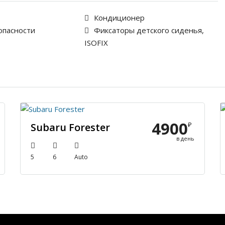
Кондиционер
опасности
Фиксаторы детского сиденья,
ISOFIX
4900
₽
Subaru Forester
в день
5
6
Auto